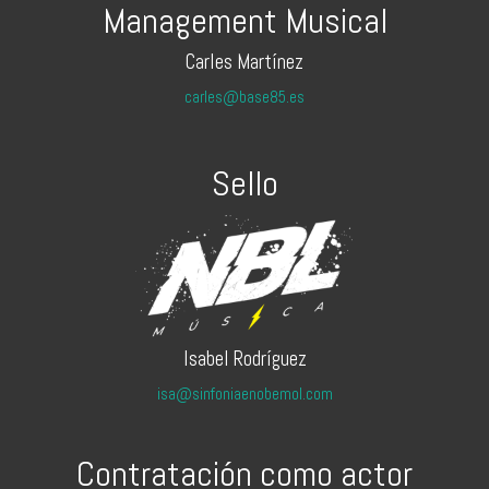
Management Musical
Carles Martínez
carles@base85.es
Sello
Isabel Rodríguez
isa@sinfoniaenobemol.com
Contratación como actor