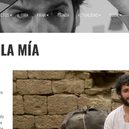
ECTOS
GIRA
FRAN
TIENDA
ACTUALIDAD
BOOK
 LA MÍA
es
ado
ta
te