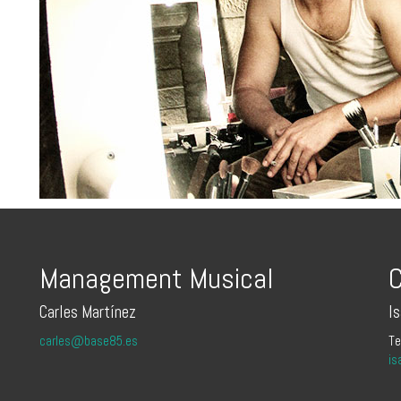
Management Musical
C
Carles Martínez
I
carles@base85.es
Te
is