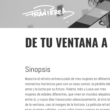
PROY
DE TU VENTANA A
Sinopsis
Muestra el retrato entrecruzado de tres mujeres en diferent
momentos históricos pero con un nexo común, la pérdida del
amor y la lucha por su futuro. Violeta, Inés y Luisa son tres
mujeres de edades diferentes, que viven en mundos alejados
entre sí, y cuyos días transcurren silenciosamente, al otro l
de la ventana, casi al margen de la historia. La película retra
esas mujeres calladas, cuyas vidas transcurrieron en aparen