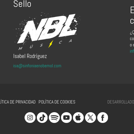
Sello
E
c
¿Q
co
o 
in
Isabel Rodríguez
isa@sinfoniaenobemol.com
DESARROLLADO 
ÍTICA DE PRIVACIDAD
POLÍTICA DE COOKIES