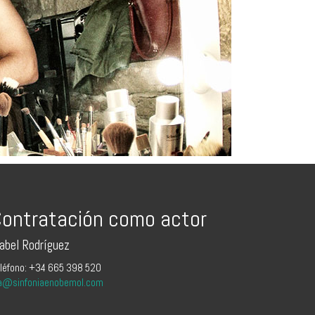
ontratación como actor
sabel Rodríguez
léfono: +34 665 398 520
a@sinfoniaenobemol.com