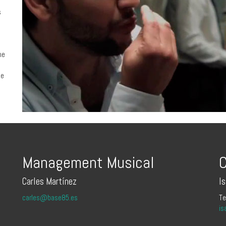
s
ne
de
Management Musical
C
Carles Martínez
I
carles@base85.es
Te
is