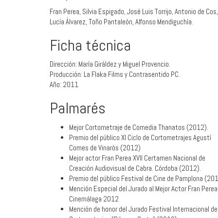
Fran Perea, Silvia Espigado, José Luis Torrijo, Antonio de Cos,
Lucía Álvarez, Toño Pantaleón, Alfonso Mendiguchía.
Ficha técnica
Dirección: María Giráldez y Miguel Provencio.
Producción: La Flaka Films y Contrasentido PC.
Año: 2011
Palmarés
Mejor Cortometraje de Comedia Thanatos (2012).
Premio del público XI Ciclo de Cortometrajes Agustí
Comes de Vinaròs (2012)
Mejor actor Fran Perea XVII Certamen Nacional de
Creación Audiovisual de Cabra. Córdoba (2012).
Premio del público Festival de Cine de Pamplona (20
Mención Especial del Jurado al Mejor Actor Fran Perea
Cinemálaga 2012
Mención de honor del Jurado Festival Internacional de