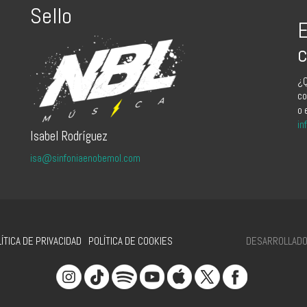
Sello
E
c
¿Q
co
o 
in
Isabel Rodríguez
isa@sinfoniaenobemol.com
DESARROLLADO 
ÍTICA DE PRIVACIDAD
POLÍTICA DE COOKIES