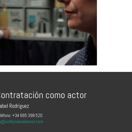
ontratación como actor
sabel Rodríguez
léfono: +34 665 398 520
a@sinfoniaenobemol.com