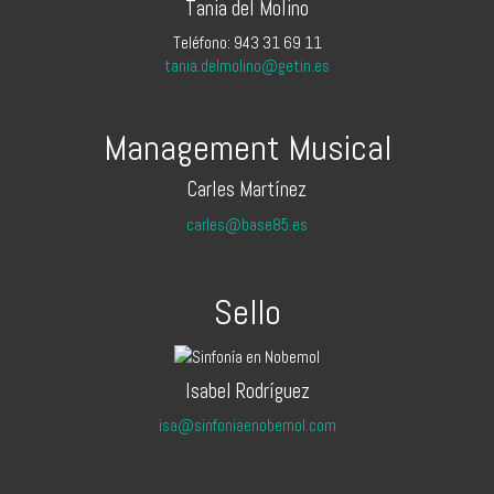
Tania del Molino
Teléfono: 943 31 69 11
tania.delmolino@getin.es
Management Musical
Carles Martínez
carles@base85.es
Sello
Isabel Rodríguez
isa@sinfoniaenobemol.com