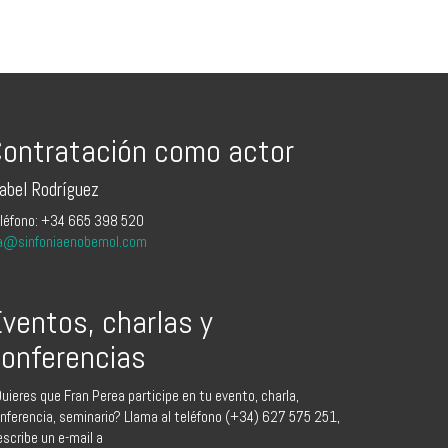
ontratación como actor
sabel Rodríguez
léfono: +34 665 398 520
a@sinfoniaenobemol.com
ventos, charlas y
onferencias
uieres que Fran Perea participe en tu evento, charla,
nferencia, seminario? Llama al teléfono (+34) 627 575 251,
escribe un e-mail a