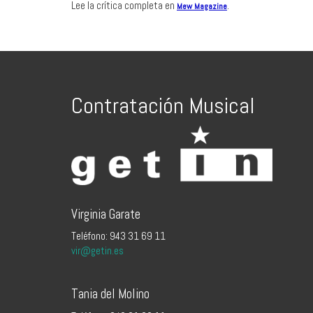
Lee la crítica completa en
.
Mew Magazine
Contratación Musical
Virginia Garate
Teléfono: 943 31 69 11
vir@getin.es
Tania del Molino