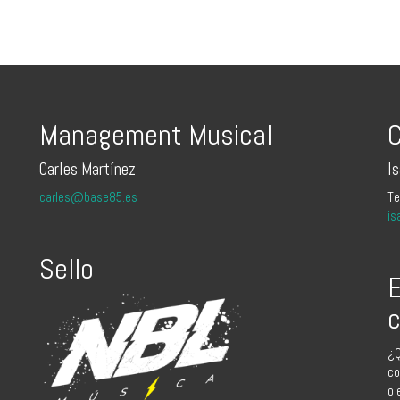
Management Musical
C
Carles Martínez
I
carles@base85.es
Te
is
Sello
E
c
¿Q
co
o 