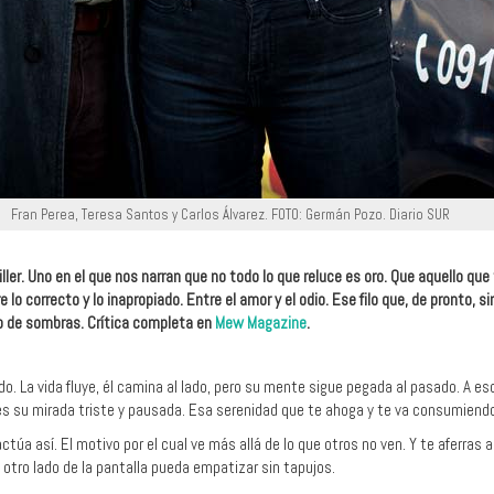
Fran Perea, Teresa Santos y Carlos Álvarez. FOTO: Germán Pozo. Diario SUR
iller. Uno en el que nos narran que no todo lo que reluce es oro. Que aquello q
e lo correcto y lo inapropiado. Entre el amor y el odio. Ese filo que, de pronto, 
o de sombras. Crítica completa en
Mew Magazine
.
do. La vida fluye, él camina al lado, pero su mente sigue pegada al pasado. A eso
es su mirada triste y pausada. Esa serenidad que te ahoga y te va consumiend
túa así. El motivo por el cual ve más allá de lo que otros no ven. Y te aferras 
 otro lado de la pantalla pueda empatizar sin tapujos.