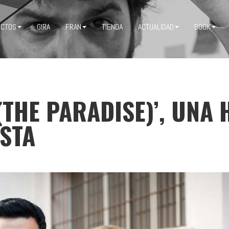
ECTOS
GIRA
FRAN
TIENDA
ACTUALIDAD
BOOK
(THE PARADISE)’, UNA 
STA