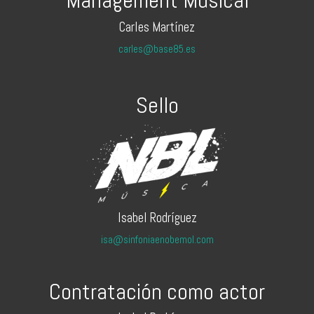
Management Musical
Carles Martínez
carles@base85.es
Sello
Isabel Rodríguez
isa@sinfoniaenobemol.com
Contratación como actor