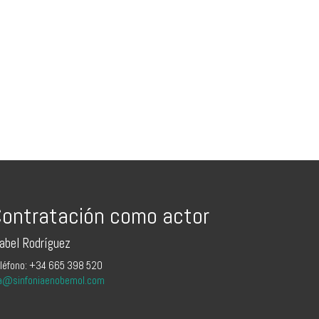
ontratación como actor
sabel Rodríguez
léfono: +34 665 398 520
a@sinfoniaenobemol.com