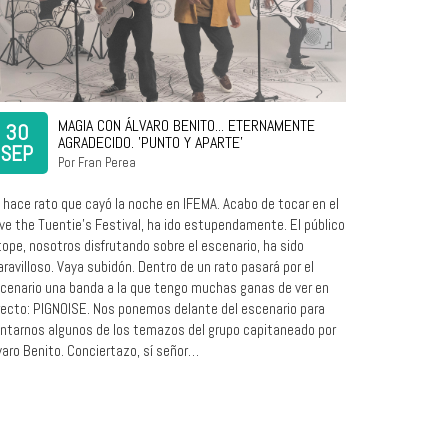
MAGIA CON ÁLVARO BENITO... ETERNAMENTE
30
AGRADECIDO. 'PUNTO Y APARTE'
SEP
Por Fran Perea
 hace rato que cayó la noche en IFEMA. Acabo de tocar en el
ve the Tuentie’s Festival, ha ido estupendamente. El público
tope, nosotros disfrutando sobre el escenario, ha sido
ravilloso. Vaya subidón. Dentro de un rato pasará por el
cenario una banda a la que tengo muchas ganas de ver en
recto: PIGNOISE. Nos ponemos delante del escenario para
ntarnos algunos de los temazos del grupo capitaneado por
varo Benito. Conciertazo, sí señor…