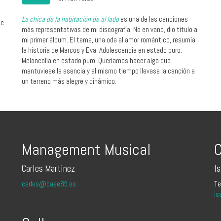
La chica de la habitación de al lado
es una de las canciones
me
más representativas de mi discografía. No en vano, dio título a
mi primer álbum. El tema, una oda al amor romántico, resumía
la historia de Marcos y Eva. Adolescencia en estado puro.
Melancolía en estado puro. Queríamos hacer algo que
mantuviese la esencia y al mismo tiempo llevase la canción a
un terreno más alegre y dinámico.
Management Musical
C
Carles Martínez
I
carles@base85.es
Te
is