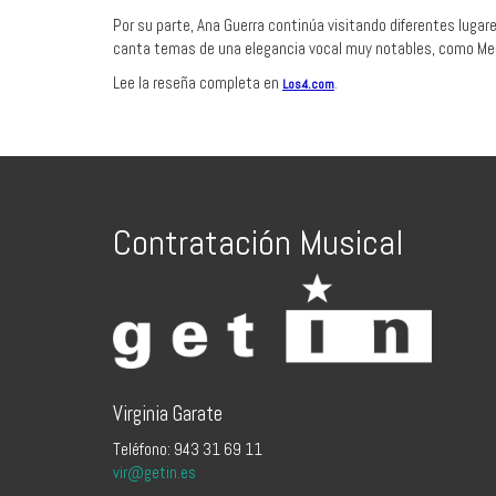
Por su parte, Ana Guerra continúa visitando diferentes lugare
canta temas de una elegancia vocal muy notables, como Me 
Lee la reseña completa en
Los4.com
.
Contratación Musical
Virginia Garate
Teléfono: 943 31 69 11
vir@getin.es