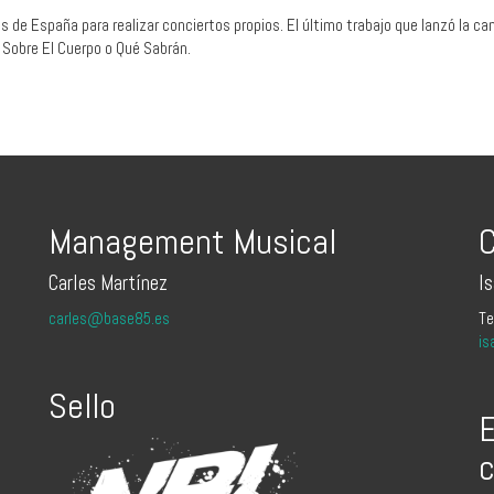
s de España para realizar conciertos propios. El último trabajo que lanzó la ca
Sobre El Cuerpo o Qué Sabrán.
Management Musical
C
Carles Martínez
I
carles@base85.es
Te
is
Sello
E
c