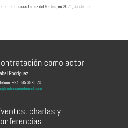
naria fue su disco La Luz del Martes, en 2021, donde nos
ontratación como actor
sabel Rodríguez
léfono: +34 665 398 520
a@sinfoniaenobemol.com
ventos, charlas y
onferencias