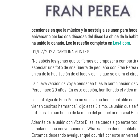
ocasiones en que la música y la nostalgia se unen para hacer
aniversario por las dos décadas del disco La chica de la habi
ha unido la canaria
. Lee la reseña completa en
Los4.com
.
01/07/2022. CAROLINA MONTES
“No sabéis las ganas que teníamos de empezar a compartir es
especial: una foto de Ana Guerra de pequeña con Fran Perea 
chica de la habitación de al lado y con la que se cierra el círc
La nueva versión de Voy a pensar en ti es la combinación de 
Perea hace 20 años. En esta ocasión, han llenado el vídeo mu
La nostalgia de Fran Perea no solo se ha hecho notable con e
vienen cositas hermanos", dijo este último. La unión que se 
noticias. Lo han hecho de la mano del productor musical Edu
Además de la unión con Víctor Elías, se cuece algo entre tod
simulando una conversación de Whatsapp en donde hablaba a 
Estamos deseando averiguar qué ocurrirá por este aniversari