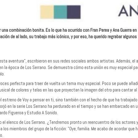
 una combinación bonita. Es lo que ha ocurrido con Fran Perea y Ana Guerra en 
tación de al lado, su trabajo más icónico, y por eso, ha querido regrabar algun
ta aventura”, escribieron en sus redes sociales ambos artistas. Además, el a
en la época de Los Serrano. Se demuestra cómo esta unión es muy especial para
ulo.
voces perfecta para traer de vuelta un tema muy especial. Poco se puede añadir
sical de colores y telas en las que proyectan la imagen del otro para cantar al
l estreno de Voy a pensar en ti, sino también con el hecho de que ha trabajado 
forjó en la serie Los Serrano ha perdurado en el tiempo y se han embarcado en
ardo Figueroa y Estudio A Sonido.
o el elenco de Los Serrano. ¿Tendremos pronto un reencuentro de los actores y 
los miembros del grupo de la ficción: "Oye, familia. Me acabo de acordar que
o.