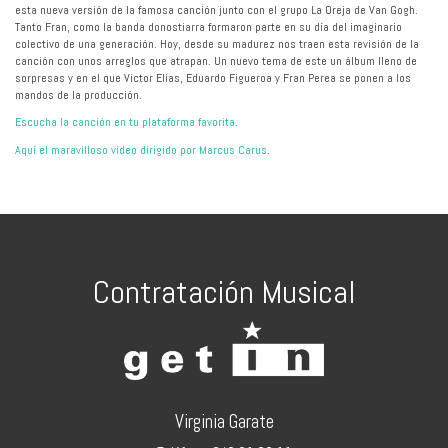
esta nueva versión de la famosa canción junto con el grupo La Oreja de Van Gogh.
Tanto Fran, como la banda donostiarra formaron parte en su día del imaginario
colectivo de una generación. Hoy, desde su madurez nos traen esta revisión de la
canción con unos arreglos que atrapan. Un nuevo tema de este un álbum lleno de
sorpresas y en el que Victor Elías, Eduardo Figueroa y Fran Perea se ponen a los
mandos de la producción.
Escucha la canción en tu plataforma favorita
.
Aquí el maravilloso vídeo dirigido por Marcus Carus
.
Contratación Musical
Virginia Garate