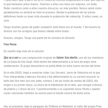
lo que teníamos entre manos. Tenerlos a ellos nos hace ser mejores, sin duda.
Poder construir junto a ellos nuestro discurso, es más posible. Nunca sabré cómo
agradecerles su actitud en todo el proceso. Desde la grabación de las pistas
definitivas hasta su buen rollo durante la grabación del videoclip. Si ellos creen, yo
creo.
Tengo muchas ganas de poder compartir este tema con el mundo. Y de tocarlo en
directo con los arreglos que hemos ideado entre todos.
Gracias, amigos. Tengo una parte de mi corazón en Donosti.
Fran Perea
Os cuento algo más de la canción
Que va a ser
es una composición original de
Xabier San Martín
, uno de los miembros
de La Oreja de Van Gogh. Este hecho fue determinante a la hora de elegir esta
colaboración. El grupo donostiarra no podía faltar en esta nueva versión del tema.
En el año 2003, llegó a nuestras vidas ‘Los Serrano’, serie de Telecinco en la que
Fran interpretaba a Marcos Serrano y fue determinante en su carrera musical: el
éxito del Uno más uno son siete, número 1 de las listas de ventas de 2003, dio
origen a su primer disco, La chica de la habitación de al lado, que recogió 4 discos
de platino y 1 disco de oro. Y posteriormente a su siguiente disco ‘Punto y aparte’
cuyas canciones también se usaron para la banda sonora de dicha serie.
Hoy se presenta, bajo el paraguas de Sinfonía en Nobemol, el sello del propio Fran,