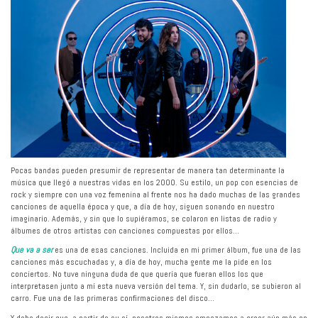
Pocas bandas pueden presumir de representar de manera tan determinante la
música que llegó a nuestras vidas en los 2000. Su estilo, un pop con esencias de
rock y siempre con una voz femenina al frente nos ha dado muchas de las grandes
canciones de aquella época y que, a día de hoy, siguen sonando en nuestro
imaginario. Además, y sin que lo supiéramos, se colaron en listas de radio y
álbumes de otros artistas con canciones compuestas por ellos…
Que va a ser
es una de esas canciones. Incluida en mi primer álbum, fue una de las
canciones más escuchadas y, a día de hoy, mucha gente me la pide en los
conciertos. No tuve ninguna duda de que quería que fueran ellos los que
interpretasen junto a mí esta nueva versión del tema. Y, sin dudarlo, se subieron al
carro. Fue una de las primeras confirmaciones del disco…
Y debo decir que, a partir de su sí, nosotros mismos empezamos a creer aún más en