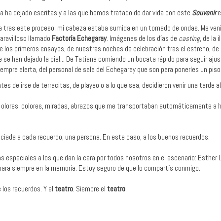
la ha dejado escritas y a las que hemos tratado de dar vida con este
Souvenir
e
 tras este proceso, mi cabeza estaba sumida en un tornado de ondas. Me vení
aravilloso llamado
Factoría
Echegaray
. Imágenes de los días de
casting
, de la
 de los primeros ensayos, de nuestras noches de celebración tras el estreno, de
 se han dejado la piel... De Tatiana comiendo un bocata rápido para seguir ajus
iempre alerta, del personal de sala del Echegaray que son para ponerles un piso.
es de irse de terracitas, de playeo o a lo que sea, decidieron venir una tarde a
lores, colores, miradas, abrazos que me transportaban automáticamente a h
iada a cada recuerdo, una persona. En este caso, a los buenos recuerdos.
as especiales a los que dan la cara por todos nosotros en el escenario: Esther 
para siempre en la memoria. Estoy seguro de que lo compartís conmigo.
e los recuerdos. Y el
teatro
. Siempre el
teatro
.