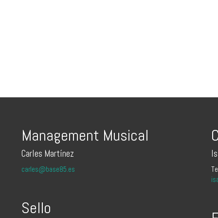
Management Musical
C
Carles Martínez
I
carles@base85.es
Te
is
Sello