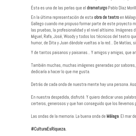
Ésta es una de las perlas que el
dramaturgo
Pablo Díaz Moril
En la última representación de esta
obra de teatro
en Málaga
Gallego cuando me propuso formar parte de este proyecto m
las pruebas, la profesionalidad y el nivel altísimo. Imágenes
Miguel, Rafa, José, Woody y todos los técnicos del teatro que
humor, de Dita y Juan dándole vueltas a la red... De Matías, s
Y de tantos paisanos y paisanas... Y amigos y amigas, que ant
También muchas, muchas imágenes generadas por sabores, o
dedicaría a hacer lo que me gusta.
Detrás de cada onda de nuestra mente hay una persona. Asoc
En nuestra despedida, disfruté. Y quiero dedicar unas palabr
certeros, generosos y que han conseguido que los llevemos 
Las ondas de la memoria. La buena onda de
Málaga
. El mar d
#CulturaEsRiqueza.