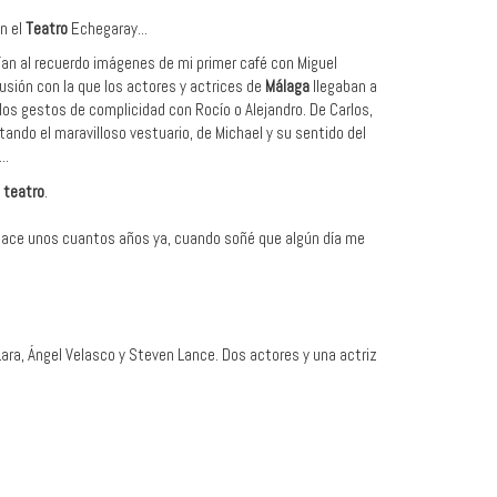
n el
Teatro
Echegaray...
an al recuerdo imágenes de mi primer café con Miguel
 ilusión con la que los actores y actrices de
Málaga
llegaban a
 los gestos de complicidad con Rocío o Alejandro. De Carlos,
tando el maravilloso vestuario, de Michael y su sentido del
..
l
teatro
.
ace unos cuantos años ya, cuando soñé que algún día me
Lara, Ángel Velasco y Steven Lance. Dos actores y una actriz