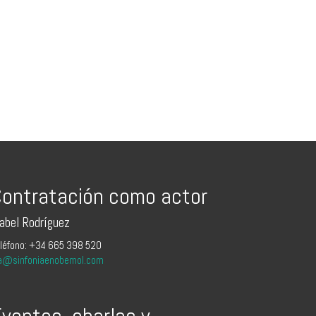
ontratación como actor
sabel Rodríguez
léfono: +34 665 398 520
a@sinfoniaenobemol.com