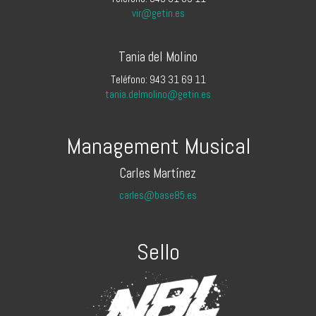
vir@getin.es
Tania del Molino
Teléfono: 943 31 69 11
tania.delmolino@getin.es
Management Musical
Carles Martínez
carles@base85.es
Sello