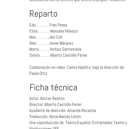
Reparto
Edu............... Fran Perea
Elisa.............. Manuela Velasco
Max.............. Javi Coll
Álex.............. Javier Márquez
Marta............ Ainhoa Santamaría
Simón........... Alberto Castrillo-Ferrer
Colaboración en video: Carlos Hipólito, bajo la dirección de
Paula Ortiz.
Ficha técnica
Autor: Alistair Beaton
Director: Alberto Castrillo-Ferrer
Ayudante de dirección: Amanda Recacha
Traducción: Alicia Macías Limón
Una coproducción de: Teatro Español, Entramados Teatro y
Producciones OFF