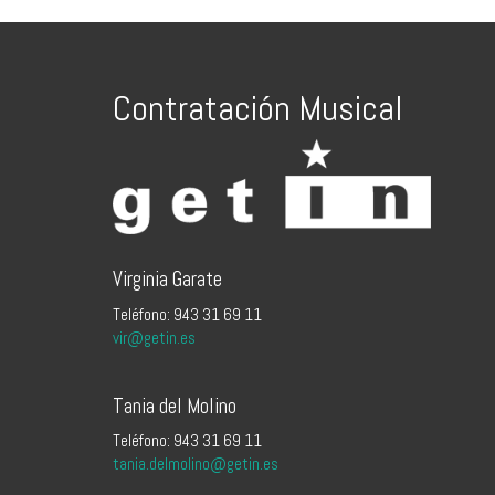
Contratación Musical
Virginia Garate
Teléfono: 943 31 69 11
vir@getin.es
Tania del Molino
Teléfono: 943 31 69 11
tania.delmolino@getin.es