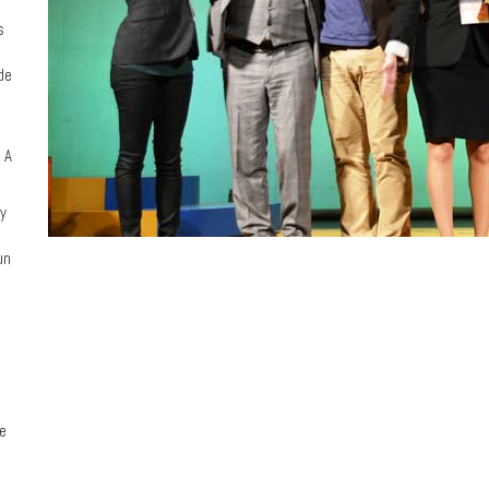
s
de
a A
(y
un
e