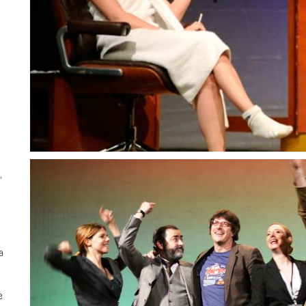
,
a
e