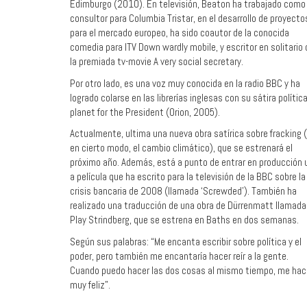
Edimburgo (2010). En televisión, Beaton ha trabajado como
consultor para Columbia Tristar, en el desarrollo de proyecto
para el mercado europeo, ha sido coautor de la conocida
comedia para ITV Down wardly mobile, y escritor en solitario 
la premiada tv-movie A very social secretary.
Por otro lado, es una voz muy conocida en la radio BBC y ha
logrado colarse en las librerías inglesas con su sátira polític
planet for the President (Orion, 2005).
Actualmente, ultima una nueva obra satírica sobre fracking 
en cierto modo, el cambio climático), que se estrenará el
próximo año. Además, está a punto de entrar en producción 
a película que ha escrito para la televisión de la BBC sobre la
crisis bancaria de 2008 (llamada ‘Screwded’). También ha
realizado una traducción de una obra de Dürrenmatt llamada
Play Strindberg, que se estrena en Baths en dos semanas.
Según sus palabras: “Me encanta escribir sobre política y el
poder, pero también me encantaría hacer reír a la gente.
Cuando puedo hacer las dos cosas al mismo tiempo, me hac
muy feliz”.