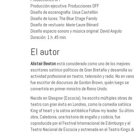
Producción ejecutiva: Producciones OFF
Diseño de escenografía: Uxua Castellón
Diseño de luces: The Blue Stage Family
Diseño de vestuario: Marie-Laure Bénard
Diseño espacio sonoro y música original: David Angulo
Duración: 1 h. 45 min.
El autor
Alistair Beaton
está considerado como uno de los mejores
escritores satírico-políticos de Gran Bretaña y desarrolla su
actividad profesional en teatro, televisión y radio. No en vano
fue escritor de discursos de Gordon Brown, quién luego se
convertiría en primer ministro de Reino Unido.
Nacido en Glasgow (Escocia), ha escrito múltiples obras de
teatro con gran éxito en Londres, como la comedia satírica
King of heart y la sátira antibélica Follow my leader. Su últim
obra, Caledonia, una historia de engaño y codicia, fue
coproducida por el Festival Internacional de Edimburgo y el
Teatro Nacional de Escocia y estrenada en el Teatro Kings d