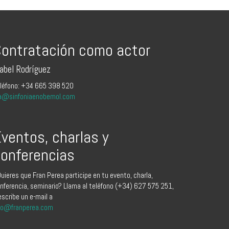
ontratación como actor
sabel Rodríguez
léfono: +34 665 398 520
a@sinfoniaenobemol.com
ventos, charlas y
onferencias
uieres que Fran Perea participe en tu evento, charla,
nferencia, seminario? Llama al teléfono (+34) 627 575 251,
escribe un e-mail a
fo@franperea.com