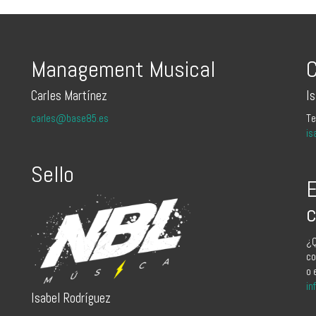
Management Musical
C
Carles Martínez
I
carles@base85.es
Te
is
Sello
E
c
¿Q
co
o 
in
Isabel Rodríguez